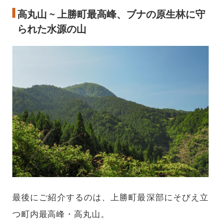
高丸山 ~ 上勝町最高峰、ブナの原生林に守
られた水源の山
最後にご紹介するのは、上勝町最深部にそびえ立
つ町内最高峰・高丸山。