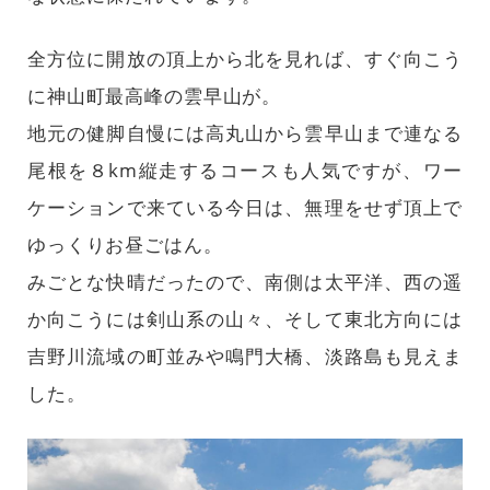
全方位に開放の頂上から北を見れば、すぐ向こう
に神山町最高峰の雲早山が。
地元の健脚自慢には高丸山から雲早山まで連なる
尾根を８km縦走するコースも人気ですが、ワー
ケーションで来ている今日は、無理をせず頂上で
ゆっくりお昼ごはん。
みごとな快晴だったので、南側は太平洋、西の遥
か向こうには剣山系の山々、そして東北方向には
吉野川流域の町並みや鳴門大橋、淡路島も見えま
した。