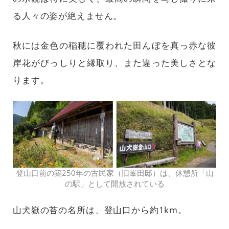
る人々の姿が絶えません。
秋には金色の稲穂に覆われた田んぼを真っ赤な彼
岸花がびっしりと縁取り、また違った美しさとな
ります。
登山口前の築250年の古民家（旧峯田邸）は、休憩所「山
の駅」として開放されている
山犬嶽の苔の名所は、登山口から約1km。