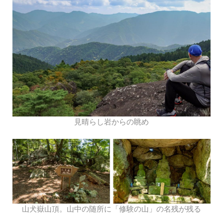
見晴らし岩からの眺め
山犬嶽山頂。山中の随所に「修験の山」の名残が残る