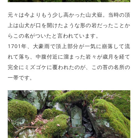
元々は今よりもう少し高かった山犬嶽。当時の頂
上は山犬が口を開けたような形の岩だったことか
らこの名がついたと言われています。
1701年、大豪雨で頂上部分が一気に崩落して流
れて落ち、中腹付近に溜まった岩々が歳月を経て
完全にミズゴケに覆われたのが、この苔の名所の
一帯です。