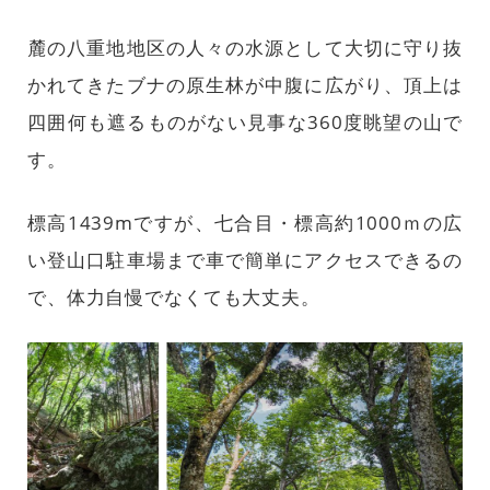
麓の八重地地区の人々の水源として大切に守り抜
かれてきたブナの原生林が中腹に広がり、頂上は
四囲何も遮るものがない見事な360度眺望の山で
す。
標高1439mですが、七合目・標高約1000ｍの広
い登山口駐車場まで車で簡単にアクセスできるの
で、体力自慢でなくても大丈夫。