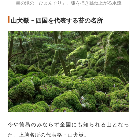
轟の滝の「ひょんぐり」。弧を描き跳ね上がる水流
山犬嶽 ~ 四国を代表する苔の名所
今や徳島のみならず全国にも知られる山となっ
た、上勝名所の代表格・山犬嶽。