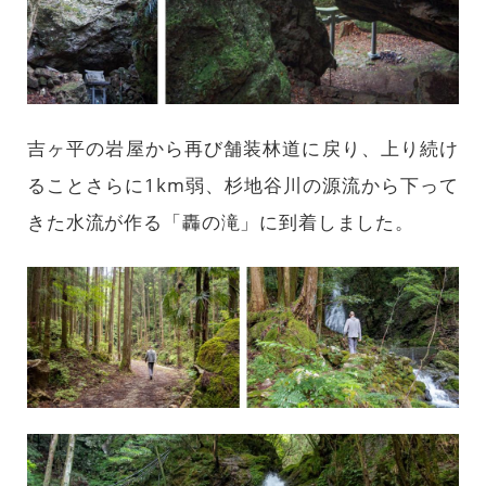
吉ヶ平の岩屋から再び舗装林道に戻り、上り続け
ることさらに1km弱、杉地谷川の源流から下って
きた水流が作る「轟の滝」に到着しました。