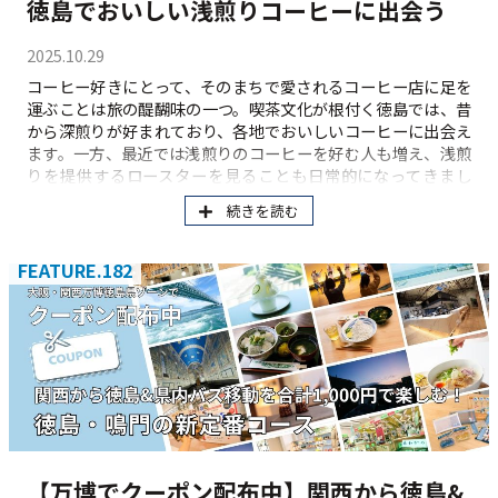
徳島でおいしい浅煎りコーヒーに出会う
2025.10.29
コーヒー好きにとって、そのまちで愛されるコーヒー店に足を
運ぶことは旅の醍醐味の一つ。喫茶文化が根付く徳島では、昔
から深煎りが好まれており、各地でおいしいコーヒーに出会え
ます。一方、最近では浅煎りのコーヒーを好む人も増え、浅煎
りを提供するロースターを見ることも日常的になってきまし
た。今回は、おいしい浅煎りを提供するコーヒー店をめぐり、
続きを読む
その楽しみ方とおすすめを伺ってきました。
FEATURE.182
【万博でクーポン配布中】関西から徳島&