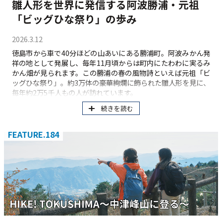
雛人形を世界に発信する阿波勝浦・元祖
「ビッグひな祭り」の歩み
2026.3.12
徳島市から車で40分ほどの山あいにある勝浦町。阿波みかん発
祥の地として発展し、毎年11月頃からは町内にたわわに実るみ
かん畑が見られます。この勝浦の春の風物詩といえば元祖「ビ
ッグひな祭り」。約3万体の豪華絢爛に飾られた雛人形を見に、
毎年約2万5千人もの人が訪れています。
続きを読む
FEATURE.184