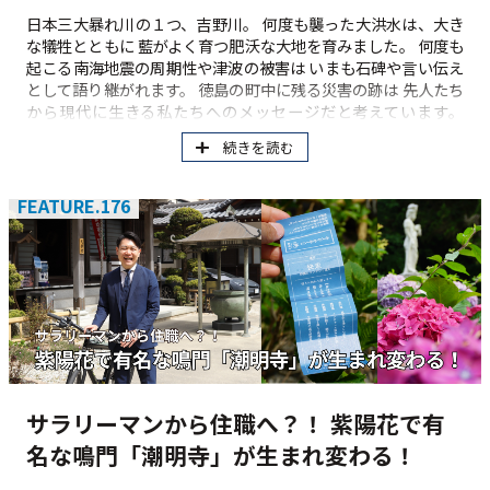
日本三大暴れ川の１つ、吉野川。 何度も襲った大洪水は、大き
な犠牲とともに 藍がよく育つ肥沃な大地を育みました。 何度も
起こる南海地震の周期性や津波の被害は いまも石碑や言い伝え
として語り継がれます。 徳島の町中に残る災害の跡は 先人たち
から現代に生きる私たちへのメッセージだと考えています。
「先人の教えに出会う旅」をお楽しみください。
続きを読む
FEATURE.176
サラリーマンから住職へ？！ 紫陽花で有
名な鳴門「潮明寺」が生まれ変わる！