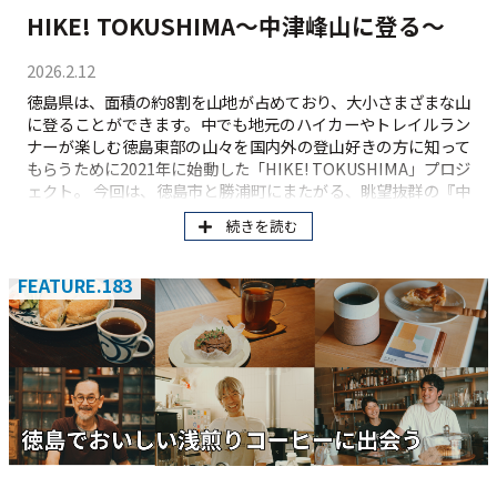
HIKE! TOKUSHIMA～中津峰山に登る～
2026.2.12
徳島県は、面積の約8割を山地が占めており、大小さまざまな山
に登ることができます。中でも地元のハイカーやトレイルラン
ナーが楽しむ徳島東部の山々を国内外の登山好きの方に知って
もらうために2021年に始動した「HIKE! TOKUSHIMA」プロジ
ェクト。 今回は、徳島市と勝浦町にまたがる、眺望抜群の『中
津峰山』をご紹介します。
続きを読む
FEATURE.183