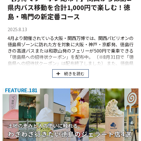
県内バス移動を合計1,000円で楽しむ！徳
島・鳴門の新定番コース
2025.8.13
4月より開催されている大阪・関西万博では、関西パビリオンの
徳島県ゾーンに訪れた方を対象に大阪・神戸・京都発、徳島行
きの高速バスまたは和歌山発のフェリーが500円で乗車できる
「徳島県への招待状クーポン」を配布中。 （※8月31日で「徳
島県への招待状クーポン」は配布終了しました） また、徳島県
ゾーンでゲットできるクーポンはこれだけではありません！
続きを読む
イーストとくしま観光推進機構では、徳島に来た方が便利に移
動ができるよう、「スマホ一日乗車券ワンコインキャンペー
ン」クーポンも同ブースにて配布中です。このクーポンで、徳
FEATURE.181
島市交通局や徳島バス株式会社の路線バス一日乗車券（通常
1,500円）が500円で購入可能に！ 両クーポンを使えば、徳島ま
で来て、徳島東部での移動が合計1,000円で完結！ 今回は、こ
の2つのクーポンを使って楽しめる、今行きたい「徳島の王道&
地元の人に人気のトレンドスポット」をめぐる、公共交通機関
だけで行ける2コースをご紹介。