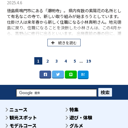
2025.4.6
徳島県鳴門市にある「潮明寺」。 県内有数の紫陽花の名所とし
て有名なこの寺で、新しい取り組みが始まろうとしています。
仕掛け人は来年春から新しく住職になる小林真明さん。地元徳
島に戻り、住職になることを決断した小林さんは、この4月か
ら、高野山に修行に出るといいます。 出発直前の春の日に、潮
明寺にかける想いと今後の展望について伺いました。
続きを読む
...
1
2
3
4
5
19
検索
ニュース
特集
観光スポット
遊び・体験
モデルコース
グルメ