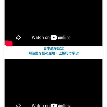
日本遺産認定
阿波藍を藍の産地・上板町で学ぶ