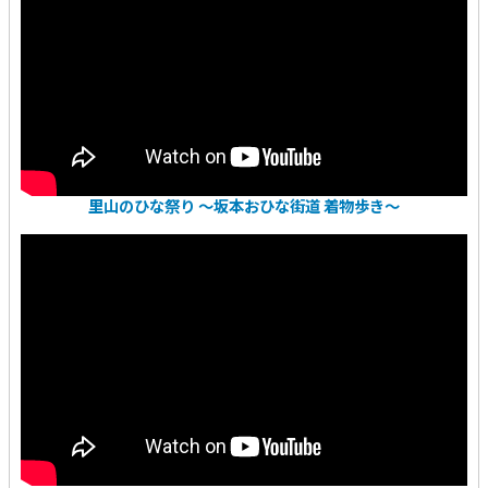
里山のひな祭り 〜坂本おひな街道 着物歩き〜