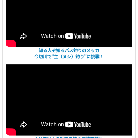
知る人ぞ知るバス釣りのメッカ
今切川で“主（ヌシ）釣り”に挑戦！