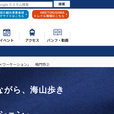
検索
域の観光事業者様
HIKE!TOKUSHIMA
けサイトはこちら
トレイル情報はこちら
イベント
アクセス
パンフ・動画
×ワーケーション」 鳴門市②
ながら、海山歩き
ーション」