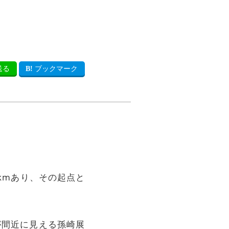
送る
ブックマーク
 kmあり、その起点と
が間近に見える孫崎展