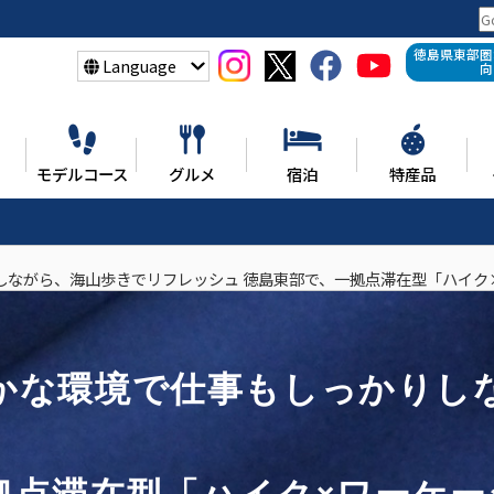
徳島県東部圏
Language
向
モデルコース
グルメ
宿泊
特産品
しながら、海山歩きでリフレッシュ 徳島東部で、一拠点滞在型「ハイク
かな環境で仕事もしっかりし
拠点滞在型「ハイク×ワーケ