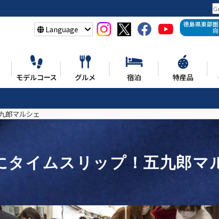
徳島県東部圏
Language
向
モデルコース
グルメ
宿泊
特産品
九郎マルシェ
にタイムスリップ！五九郎マ