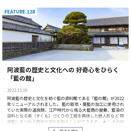
FEATURE.128
阿波藍の歴史と文化への 好奇心をひらく
「藍の館」
2022.12.10
阿波藍の歴史と文化を紡ぐ藍の資料館である「藍の館」が2022
年リニューアルされました。 藍の栽培・葉藍の加工に使用され
ていた実際の道具類、江戸時代から残る大藍商の屋敷、藍染の
染料となる蒅（すくも）づくりの工程を再現した紙人形など 阿
波藍にまつわる歴史や文化を知ることができます。 ★☆ その他
のおすすめ記事はこちら ↓ ↓ ↓ 「田中家住宅」 阿波の藍商人