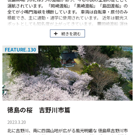
運航されています。 「岡崎渡船」「黒崎渡船」「島田渡船」の
全てが小鳴門海峡を横断しています。 車両は自転車・原付のみ
積載でき、主に通勤・通学に使用されています。 近年は観光ス
ポットとしても知名度が上がってきています。 ■岡崎渡船 運休
日：なし（※天候により運航中止等が生じる場合あり） 運航便
続きを読む
数：24往復48便 所要時間：約3分 運航時間帯：6：40 - 20：00
定員：30名（さざなみ） 利用料金：無料 ■黒崎渡船 運休日：
なし（※天候により運航中止等が生じる場合あり） 運航便数：
FEATURE.130
25往復50便 所要時間：約2分 運航時間帯：6：40 - 20：00 定
員：43名（なると丸） 利用料金：無料 ■島田渡船 運休日：な
し（※天候により運航中止等が生じる場合あり） 運航便数：不
定期運航10往復20便（利用客がいない場合は運航しない。ま
た、定時に渡船が来ない場合は、船着場にあるボタンを押すこ
とになる） 所要時間：約4分 運航時間帯：7：50 - 15：30 定
員：12名（第二小鳴門丸） 利用料金：無料 鳴門市 渡船情報
（運行図・時刻表等）
https://www.city.naruto.tokushima.jp/kurashi/sumai/kots
u/tosen/
徳島の桜 吉野川市篇
2023.3.20
北に吉野川、南に四国山地が広がる風光明媚な 徳島県吉野川市