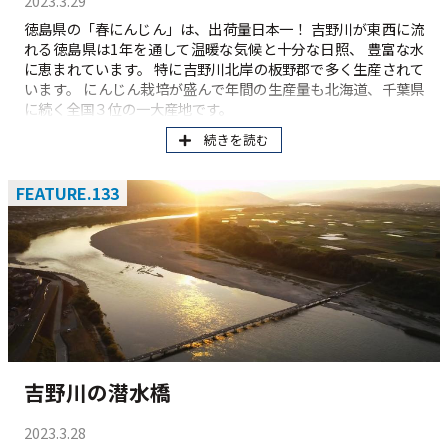
2023.3.29
徳島県の「春にんじん」は、出荷量日本一！ 吉野川が東西に流
れる徳島県は1年を通して温暖な気候と十分な日照、 豊富な水
に恵まれています。 特に吉野川北岸の板野郡で多く生産されて
います。 にんじん栽培が盛んで年間の生産量も北海道、千葉県
に続く全国３位の一大産地です。
続きを読む
FEATURE.133
吉野川の潜水橋
2023.3.28