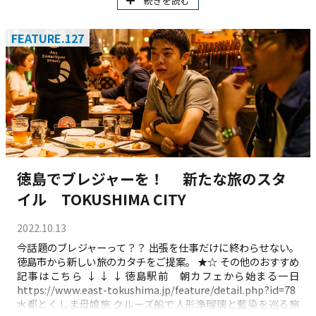
続きを読む
の隆盛を今に伝える https://www.east-
tokushima.jp/feature/detail.php?id=86 徳島の歴史探訪 レキ
シルとくしま https://www.east-
FEATURE.127
tokushima.jp/feature/detail.php?id=27
徳島でブレジャーを！ 新たな旅のスタ
イル TOKUSHIMA CITY
2022.10.13
今話題のブレジャーって？？ 出張を仕事だけに終わらせない。
徳島市から新しい旅のカタチをご提案。 ★☆ その他のおすすめ
記事はこちら ↓ ↓ ↓ 徳島駅前 朝カフェから始まる一日
https://www.east-tokushima.jp/feature/detail.php?id=78
水都とくしま母娘旅 クルーズ船で人形浄瑠璃と藍染を巡る旅