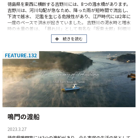
徳島県を東西に横断する吉野川には、8つの潜水橋があります。
吉野川は、河川勾配が急なため、降った雨が短時間で流出し、
下流で越水、 氾濫を生じる危険性があり、江戸時代には2年に
一度のペースで洪水が起きていました。 吉野川の渇水時と増水
時の水量の差は、「暴れ川」として有名な「坂東太郎」利根川
の4倍近くあり、治水の難しさでは日本一といわれています。 川
続きを読む
に橋を架けても流されてしまうため、大雨のときには水没して
流出を防ぐ橋が考案されたのが潜水橋です。 潜水橋は、両岸の
堤防より低い位置で架けられており、 流木等が引っ掛かって橋
FEATURE.132
に負担がかからない様に欄干が無いのが特徴です。 ノスタルジ
ックなイメージが撮影スポットや映画のロケ地として人気を集
めています。 生活道路としての機能のほか、遍路道にも何本か
の潜水橋があり 近い川面の風景は歩き遍路の癒やしになってい
ます。 吉野川にかかる潜水橋（2023年1月現在） 脇町橋 大野島
橋 川島橋 千田橋 学島橋 学北橋 香美橋 高瀬橋 徳島県「橋の博物
館とくしま」 https://www.pref.tokushima.lg.jp/bridge/
鳴門の渡船
2023.3.27
徳島県鳴門市には3つの渡船があり、今も市民の生活の足として