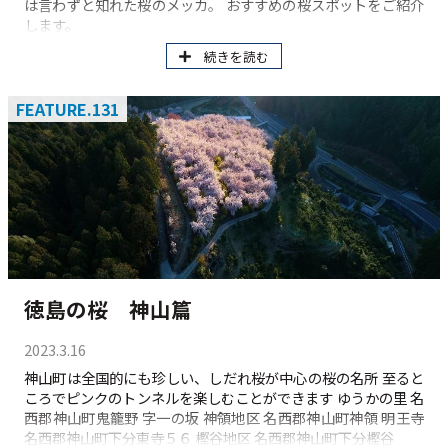
は言わずと知れた桜のメッカ。 おすすめの桜スポットをご紹介
します。
続きを読む
FEATURE.131
徳島の桜 神山篇
2023.3.16
神山町は全国的にも珍しい、しだれ桜が中心の桜の名所 至ると
ころでピンクのトンネルを楽しむことができます ゆうかの里 名
西郡神山町鬼籠野 字一の坂 神領地区 名西郡神山町神領 明王寺
名西郡神山町下分東寺５６ 樫谷地区 名西郡神山町下分樫谷