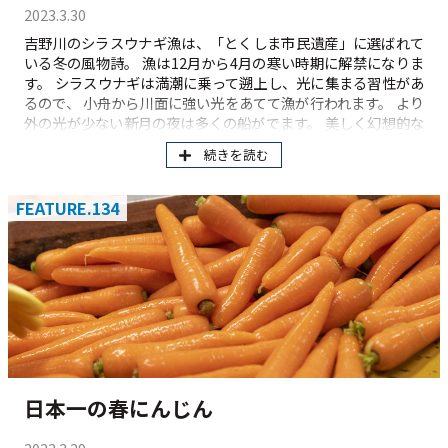
2023.3.30
吉野川のシラスウナギ漁は、「とくしま市民遺産」に選ばれて
いる冬の風物詩。 漁は12月から4月の寒い時期に解禁になりま
す。 シラスウナギは満潮に乗って遡上し、光に集まる習性があ
るので、 小舟から川面に強い光をあてて漁が行われます。 より
外の光が少ない新月の夜は多くの船がでます。 美しく幻想的な
光が吉野川の川面に浮かび上がります。 徳島市上助任町天神
続きを読む
FEATURE.134
日本一の春にんじん