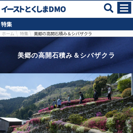
特集
ホーム
特集
美郷の高開石積み＆シバザクラ
美郷の高開石積み＆シバザクラ