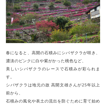
春になると、高開の石積みにシバザクラが咲き、
濃淡のピンクに白や紫がかった桃色など、
美しいシバザクラのレースで石積みが彩られま
す。
シバザクラは地元の故 高開文雄さんが25年以上
前から、
石積みの風化や表土の流出を防ぐために育て始め