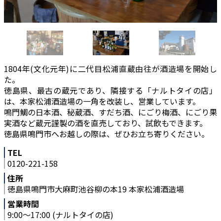
1804年(文化元年)に二代目松浦直蔵由往が酒造場を開始し
た。
徳島県、最古の蔵元であり、隣接する「ナルトタイの店」
は、本家松浦酒造場の一角を改装し、営業しています。
鳴門鯛の日本酒、秘蔵酒、すだち酒、にごり梅酒、にごり果
実酒など蔵元謹製の酒を直売しており、試飲もできます。
徳島県鳴門市へお越しの際は、ぜひお立ち寄りください。
TEL
0120-221-158
住所
徳島県鳴門市大麻町池谷柳の本19 本家松浦酒造場
営業時間
9:00〜17:00 (ナルトタイの店)