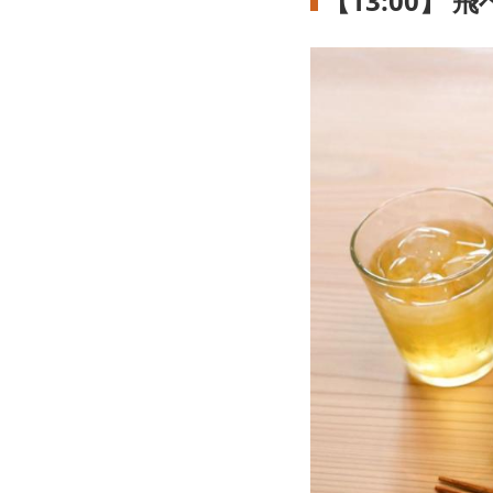
【13:00】