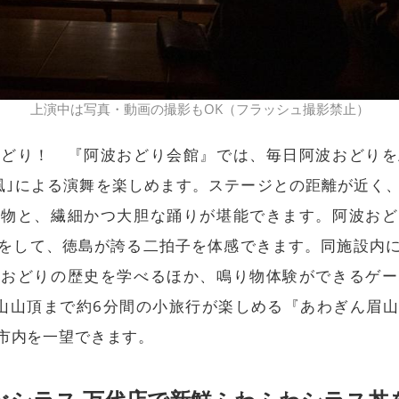
上演中は写真・動画の撮影もOK（フラッシュ撮影禁止）
おどり！ 『阿波おどり会館』では、毎日阿波おどりを
風｣による演舞を楽しめます。ステージとの距離が近く
り物と、繊細かつ大胆な踊りが堪能できます。阿波おど
をして、徳島が誇る二拍子を体感できます。同施設内
波おどりの歴史を学べるほか、鳴り物体験ができるゲー
山山頂まで約6分間の小旅行が楽しめる『あわぎん眉
市内を一望できます。