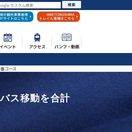
検索
域の観光事業者様
HIKE!TOKUSHIMA
けサイトはこちら
トレイル情報はこちら
イベント
アクセス
パンフ・動画
定番コース
内バス移動を合計