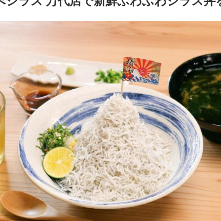
 飛べシラス 万代店で新鮮ふわふわシラス丼