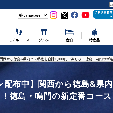
徳島県東部圏
Language
向
モデルコース
グルメ
宿泊
特産品
関西から徳島&県内バス移動を合計1,000円で楽しむ！徳島・鳴門の新
ン配布中】関西から徳島&県
しむ！徳島・鳴門の新定番コース