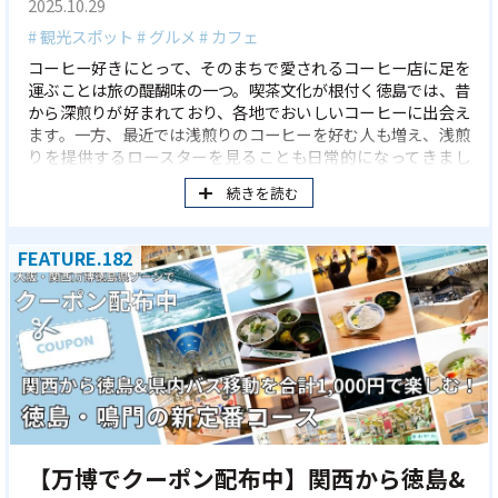
2025.10.29
# 観光スポット
# グルメ
# カフェ
コーヒー好きにとって、そのまちで愛されるコーヒー店に足を
運ぶことは旅の醍醐味の一つ。喫茶文化が根付く徳島では、昔
から深煎りが好まれており、各地でおいしいコーヒーに出会え
ます。一方、最近では浅煎りのコーヒーを好む人も増え、浅煎
りを提供するロースターを見ることも日常的になってきまし
た。今回は、おいしい浅煎りを提供するコーヒー店をめぐり、
続きを読む
その楽しみ方とおすすめを伺ってきました。
FEATURE.182
【万博でクーポン配布中】関西から徳島&