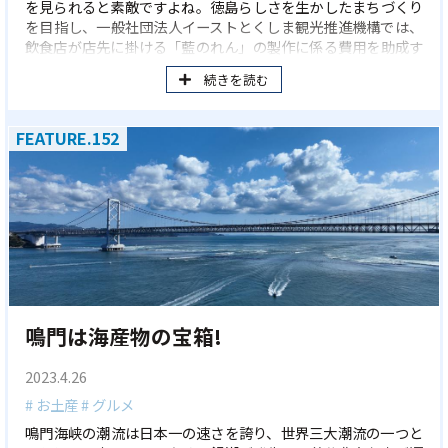
を見られると素敵ですよね。徳島らしさを生かしたまちづくり
を目指し、一般社団法人イーストとくしま観光推進機構では、
飲食店が店先に掛ける「藍のれん」の製作に係る費用を助成す
る制度を2021年に創設しました。 藍のれんの魅力を伝えるた
続きを読む
め、本制度を使ってオーダーメイドの藍のれんを製作した3店の
飲食店にお話を伺ってきました。 *徳島県では、2017年より7
月24日を「とくしま藍の日」と定め、7月を「とくしま藍推進
FEATURE.152
月間」として、さまざまなイベントを通して藍の魅力発信に取
り組んでいます。
鳴門は海産物の宝箱!
2023.4.26
# お土産
# グルメ
鳴門海峡の潮流は日本一の速さを誇り、世界三大潮流の一つと