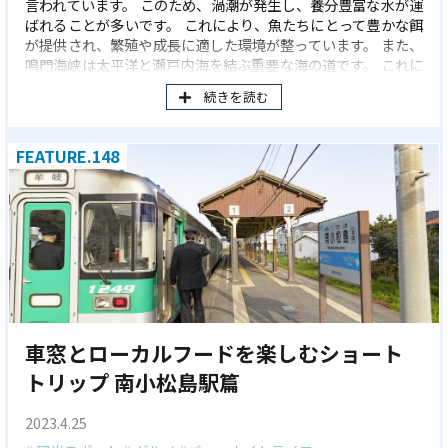
言われています。 このため、渦潮が発生し、養分豊富な水が運
ばれることが多いです。 これにより、魚たちにとって豊かな餌
が提供され、繁殖や成長に適した環境が整っています。 また、
鳴門海峡は太平洋と瀬戸内海を結ぶ重要な海の道です。 これに
より、多様な魚種が集まりやすくなっていおり、 海流が多様な
続きを読む
魚の餌を運ぶ役割も果たし、魚たちが栄養豊富な環境で育ちま
す。 鳴門市は古くから漁業が盛んな地域であり、多様な漁法が
伝承されており、 地元の漁師たちは美味しい魚を獲るための独
FEATURE.148
自のノウハウを持っています。
車窓とローカルフードを楽しむショート
トリップ 南小松島駅篇
2023.4.25