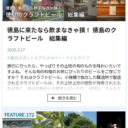
徳島に来たなら飲まなきゃ損！ 徳島のク
ラフトビール 総集編
2025.3.17
# 観光スポット
# グルメ
#バー・ナイトライフ
旅行に行ったら、やっぱりその土地の旬のものを味わいたいで
すよね。 そんな旬の料理のお供にぴったりのビールをご存じで
すか？ それはクラフトビール。小規模で独立した醸造所で製造
されるクラフトビールは、その土地土地の個性が発揮されたも
のが多く、地元の食材との相性もぴったり。 今回は、そんなク
ラフトビールをその場で楽しめる徳島県東部エリアの４つの醸
続きを読む
造所をご紹介します。
FEATURE.172