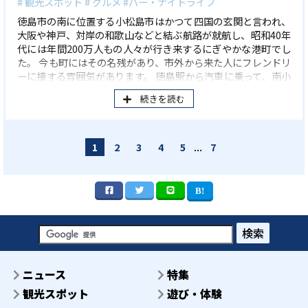
# 観光スポット
# グルメ
#バー・ナイトライフ
徳島市の南に位置する小松島市はかつて四国の玄関と言われ、
大阪や神戸、対岸の和歌山などと結ぶ航路が就航し、昭和40年
代には年間200万人もの人々が行き来するにぎやかな港町でし
た。 今も町にはその名残があり、市外から来た人にフレンドリ
ーに接する雰囲気があります。 徳島駅から汽車に乗って、南小
松島駅に向かって小旅行に出かけてみましょう。
続きを読む
...
1
2
3
4
5
7
検索
ニュース
特集
観光スポット
遊び・体験