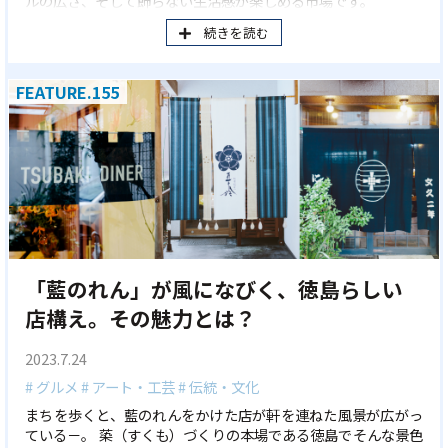
ルの広さ、そして飾らない生活感が楽しめる市場です。
続きを読む
FEATURE.155
「藍のれん」が風になびく、徳島らしい
店構え。その魅力とは？
2023.7.24
# グルメ
# アート・工芸
# 伝統・文化
まちを歩くと、藍のれんをかけた店が軒を連ねた風景が広がっ
ている－。 蒅（すくも）づくりの本場である徳島でそんな景色