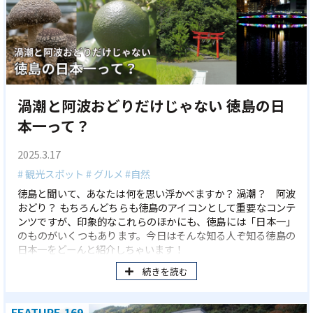
渦潮と阿波おどりだけじゃない 徳島の日
本一って？
2025.3.17
# 観光スポット
# グルメ
#自然
徳島と聞いて、あなたは何を思い浮かべますか？ 渦潮？ 阿波
おどり？ もちろんどちらも徳島のアイコンとして重要なコンテ
ンツですが、印象的なこれらのほかにも、徳島には「日本一」
のものがいくつもあります。今日はそんな知る人ぞ知る徳島の
日本一をどーんと紹介しちゃいます！
続きを読む
FEATURE.169