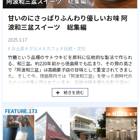
甘いのにさっぱりふんわり優しいお味 阿
波和三盆スイーツ 総集編
2025.3.17
# お土産
# グルメ
# カフェ
# 伝統・文化
竹糖という品種のサトウキビを原料に伝統的な製法で作られ
る、和三盆。約220年前から徳島県でも広まり、その質の高さ
で「阿波和三盆」は高級菓子店の甘味として重宝されてきまし
た。 そして今、徳島県内では「阿波和三盆」を使った新時代の
スイーツが多く作られています。 伝統の味を新たな形で活かし
たおすすめスイーツをご紹介します。
続きを読む
FEATURE.173