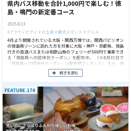
県内バス移動を合計1,000円で楽しむ！徳
島・鳴門の新定番コース
2025.8.13
#アクティビティ
# お土産
# 観光スポット
# グルメ
4月より開催されている大阪・関西万博では、関西パビリオン
の徳島県ゾーンに訪れた方を対象に大阪・神戸・京都発、徳島
行きの高速バスまたは和歌山発のフェリーが500円で乗車でき
る「徳島県への招待状クーポン」を配布中。 （※8月31日で
「徳島県への招待状クーポン」は配布終了しました） また、徳
島県ゾーンでゲットできるクーポンはこれだけではありませ
続きを読む
ん！ イーストとくしま観光推進機構では、徳島に来た方が便
利に移動ができるよう、「スマホ一日乗車券ワンコインキャン
ペーン」クーポンも同ブースにて配布中です。このクーポン
FEATURE.174
で、徳島市交通局や徳島バス株式会社の路線バス一日乗車券
（通常1,500円）が500円で購入可能に！ 両クーポンを使え
ば、徳島まで来て、徳島東部での移動が合計1,000円で完
結！ 今回は、この2つのクーポンを使って楽しめる、今行き
たい「徳島の王道&地元の人に人気のトレンドスポット」をめ
ぐる、公共交通機関だけで行ける2コースをご紹介。