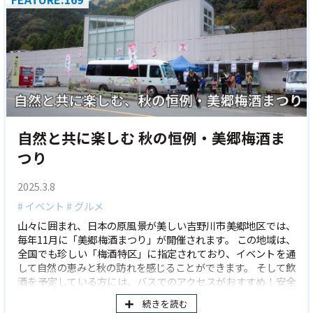
自然と共に楽しむ 秋の恒例・美郷梅酒ま
つり
2025.3.8
# イベント
# グルメ
山々に囲まれ、日本の原風景が美しい吉野川市美郷地区では、
毎年11月に「美郷梅酒まつり」が開催されます。 この地域は、
全国でも珍しい「梅酒特区」に指定されており、イベントを通
して自然の恵みと秋の訪れを感じることができます。 そして飲
酒を予定している方には、バスでのアクセスがおすすめ！安全
で快適な移動手段で、心置きなく楽しむことができるのも嬉し
続きを読む
いポイントの1つです。 今回は、梅酒特区が盛り上がる2日間の