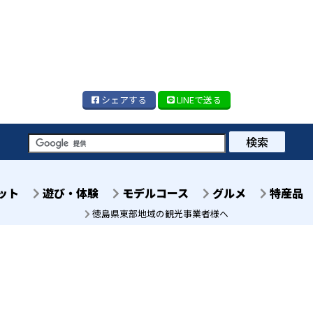
シェア
する
LINE
で送る
検索
ット
遊び・体験
モデルコース
グルメ
特産品
徳島県東部地域の観光事業者様へ
徳島県徳島市八百屋町2丁
徳島センタービル7階
TEL 088-678-2811