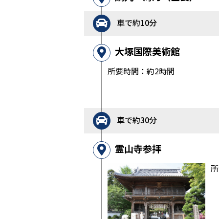
車で約10分
大塚国際美術館
所要時間：約2時間
車で約30分
霊山寺参拝
所