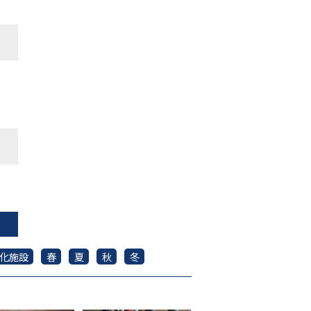
化施設
春
夏
秋
冬