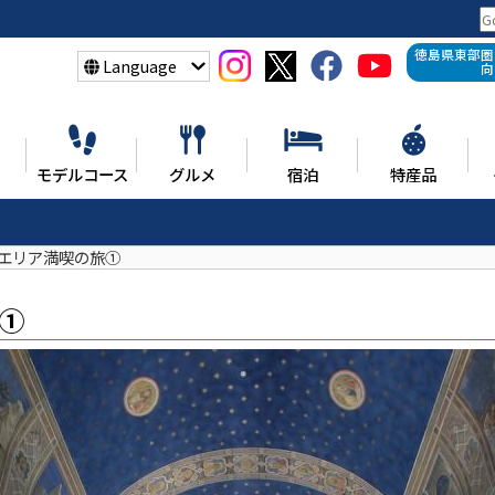
徳島県東部圏
Language
向
モデルコース
グルメ
宿泊
特産品
エリア満喫の旅①
①