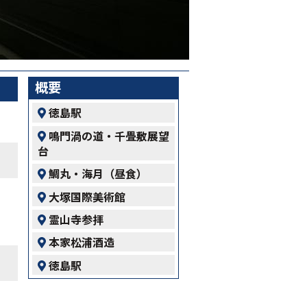
概要
徳島駅
鳴門渦の道・千畳敷展望
台
鯛丸・海月（昼食）
大塚国際美術館
霊山寺参拝
本家松浦酒造
徳島駅