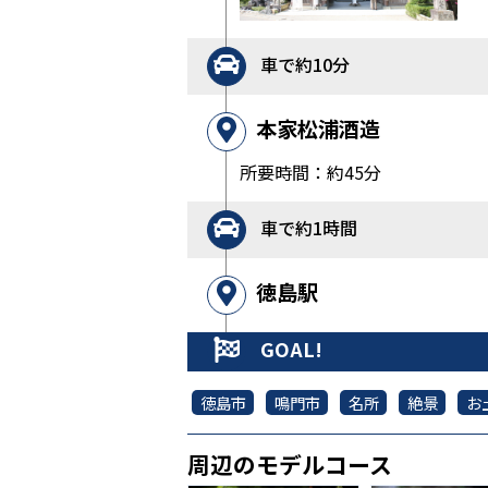
車で約10分
本家松浦酒造
所要時間：約45分
車で約1時間
徳島駅
GOAL!
徳島市
鳴門市
名所
絶景
お
周辺のモデルコース