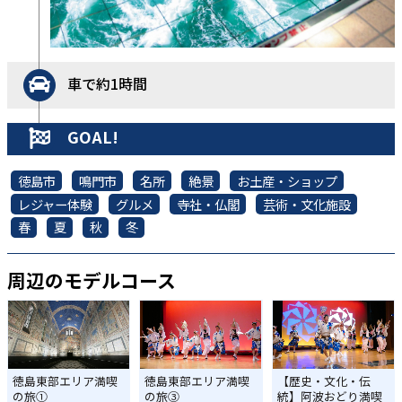
車で約1時間
GOAL!
徳島市
鳴門市
名所
絶景
お土産・ショップ
レジャー体験
グルメ
寺社・仏閣
芸術・文化施設
春
夏
秋
冬
周辺のモデルコース
徳島東部エリア満喫
徳島東部エリア満喫
【歴史・文化・伝
の旅①
の旅③
統】阿波おどり満喫