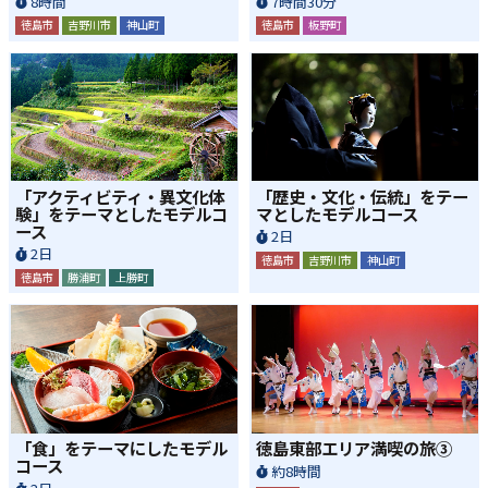
8時間
7時間30分
徳島市
吉野川市
神山町
徳島市
板野町
「アクティビティ・異文化体
「歴史・文化・伝統」をテー
験」をテーマとしたモデルコ
マとしたモデルコース
ース
2日
2日
徳島市
吉野川市
神山町
徳島市
勝浦町
上勝町
「食」をテーマにしたモデル
徳島東部エリア満喫の旅③
コース
約8時間