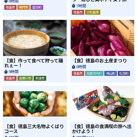
8時間
7時間
徳島市
鳴門市
藍住町
徳島市
小松島市
【食】作って食べて狩って踊
【食】徳島のお土産まつり
れぇー！
8時間
9時間
徳島市
佐那河内村
神山町
松茂町
徳島市
吉野川市
阿波市
【食】徳島三大名物よくばり
【食】徳島の食満喫の旅へ出
コース
かけよう！