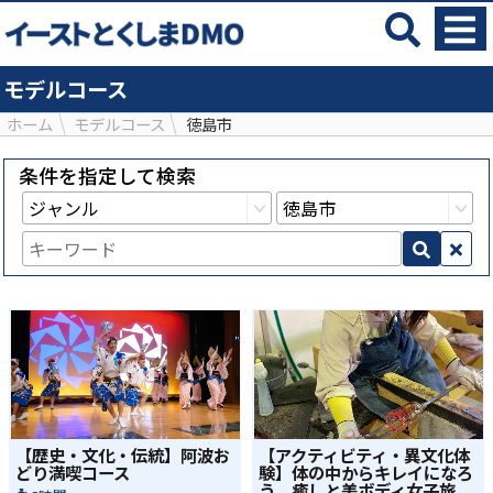
モデルコース
ホーム
モデルコース
徳島市
条件を指定して検索
【歴史・文化・伝統】阿波お
【アクティビティ・異文化体
どり満喫コース
験】体の中からキレイになろ
う 癒しと美ボディ女子旅