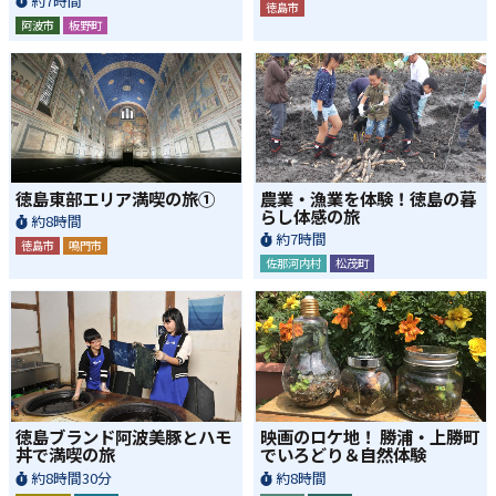
約7時間
徳島市
阿波市
板野町
徳島東部エリア満喫の旅①
農業・漁業を体験！徳島の暮
らし体感の旅
約8時間
約7時間
徳島市
鳴門市
佐那河内村
松茂町
徳島ブランド阿波美豚とハモ
映画のロケ地！ 勝浦・上勝町
丼で満喫の旅
でいろどり＆自然体験
約8時間30分
約8時間