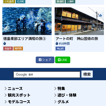
小松島市
石井町
勝浦町
上勝町
徳島東部エリア満喫の旅②
アートの町 神山芸術の旅
約8時間
徳島市
鳴門市
神山町
シェア
LINE
検索
ニュース
特集
観光スポット
遊び・体験
モデルコース
グルメ