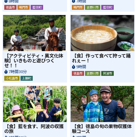
8時間
7時間
徳島市
鳴門市
藍住町
鳴門市
吉野川市
藍住町
【アクティビティ・異文化体
【食】作って食べて狩って踊
験】いきものと遊びつく
れぇー！
せ！！
9時間
7時間30分
徳島市
吉野川市
阿波市
小松島市
上勝町
【食】藍を食す、阿波の収獲
【食】徳島の旬の果物収獲体
の旅
験コース