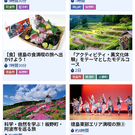
9時間30分
7時間
阿波市
藍住町
神山町
板野町
【食】徳島の食満喫の旅へ出
「アクティビティ・異文化体
かけよう！
験」をテーマとしたモデルコ
ース
7時間30分
2日
徳島市
板野町
徳島市
勝浦町
上勝町
科学・自然を学ぶ！板野町・
徳島東部エリア満喫の旅③
阿波市を巡る旅
約8時間