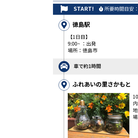
START!
所要時間目安：
徳島駅
【1日目】
9:00~ ：出発
場所：徳島市
車で約1時間
ふれあいの里さかもと
1
内
地
場