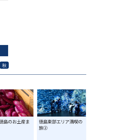
秋
徳島のお土産ま
徳島東部エリア満喫の
旅②