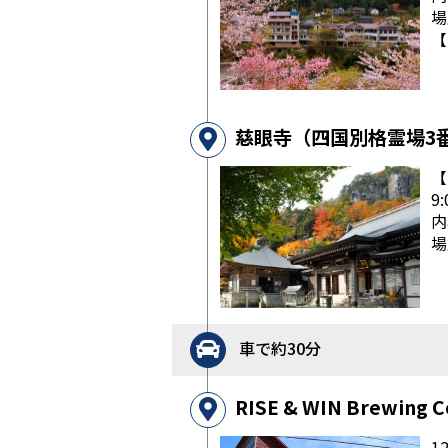
場
【
慈眼寺（四国別格霊場3
【
9
内
場
車で約30分
RISE & WIN Brewing C
12