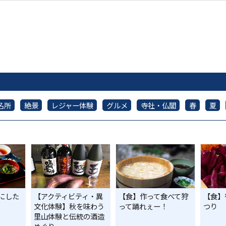
名所
絶景
レジャー体験
グルメ
寺社・仏閣
春
夏
にした
【アクティビティ・異
【食】作って食べて狩
【食】
文化体験】秋を味わう
って踊れぇー！
つり
里山体験と伝統の酒造