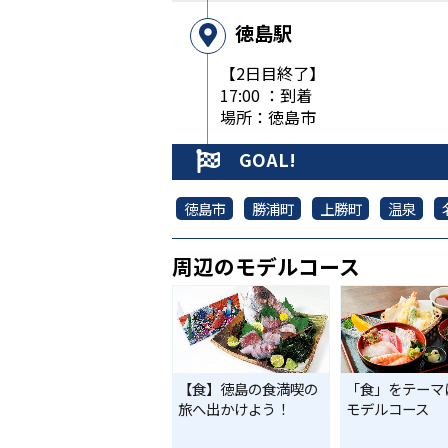
徳島駅
【2日目終了】
17:00 ：到着
場所：徳島市
GOAL!
徳島市
勝浦町
上勝町
温泉
周辺のモデルコース
【食】徳島の食満喫の
「食」をテーマ
旅へ出かけよう！
モデルコース