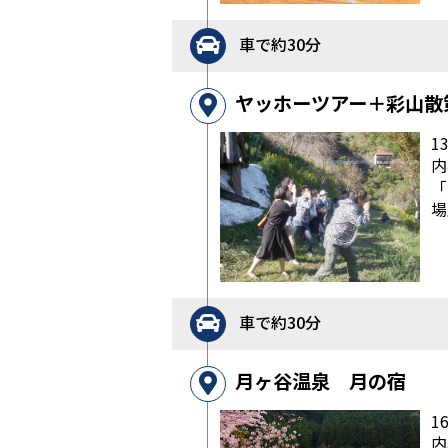
車で約30分
ヤッホーツアー＋彩山散
1
内
「
場
車で約30分
月ヶ谷温泉 月の宿
1
内