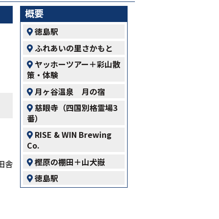
概要
徳島駅
ふれあいの里さかもと
ヤッホーツアー＋彩山散
策・体験
月ヶ谷温泉 月の宿
慈眼寺（四国別格霊場3
番）
RISE & WIN Brewing
Co.
樫原の棚田＋山犬嶽
田舎
徳島駅