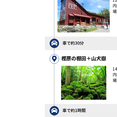
内
場
車で約30分
樫原の棚田＋山犬嶽
1
内
場
車で約1時間