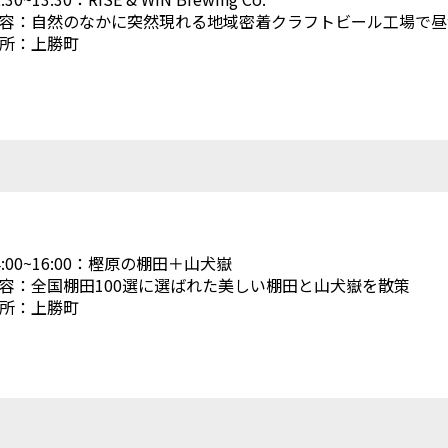
容：自然のなかに突然現れる地域密着クラフトビール工場で昼
所：上勝町
4:00~16:00：樫原の棚田＋山犬嶽
容：全国棚田100選に選ばれた美しい棚田と山犬嶽を散策
所：上勝町