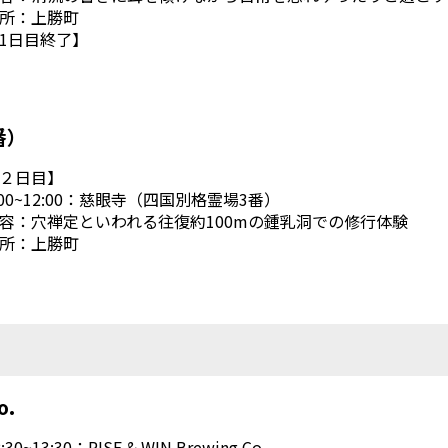
所：上勝町
1日目終了】
番）
２日目】
:00~12:00：慈眼寺（四国別格霊場3番）
容：穴禅定といわれる往復約100mの鍾乳洞での修行体験
所：上勝町
o.
:30~13:30：RISE & WIN Brewing Co.