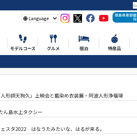
徳島県東部圏
Language
向
モデルコース
グルメ
宿泊
特産品
映像「人形師天狗久」上映会と藍染め衣装展・阿波人形浄瑠璃
ょうたん島水上タクシー
・フェスタ2022 はなうたみたいな、はるが来る。