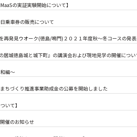
MaaSの実証実験開始について】
一日乗車券の販売について
街を再発見ウオーク(徳島/鳴門)２０２１年度秋～冬コースの発
0石の居城徳島城と城下町』の講演会および現地見学の開催につい
昭和編～
るまちづくり推進事業助成金の公募を開始しました
航について】
」開催のお知らせ