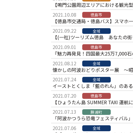
【鳴門公園周辺エリアにおける観光型
2021.10.08
徳島市
【徳島市交通局・徳島バス】スマホ
2021.09.22
全域
【(一社)ツーリズム徳島 あなたの
2021.09.01
徳島市
『魅力再発見！四国最大25万7,00
2021.08.12
全域
懐かしの阿波おどりポスター展 ～
2021.07.24
全域
イーストとくしま「藍のれん」のあ
2021.07.20
徳島市
【ひょうたん島 SUMMER TAXI 運
2021.07.13
勝浦町
「阿波かつうら恐竜フェスティバル
2021.07.06
全域