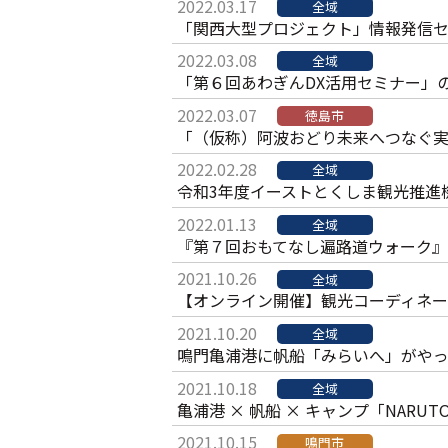
2022.03.17
全域
「関西大型プロジェクト」情報発信セ
2022.03.08
全域
「第６回あわぎんDX活用セミナー」
2022.03.07
徳島市
「（仮称）阿波おどり未来へつなぐ
2022.02.28
全域
令和3年度イーストとくしま観光推進
2022.01.13
全域
『第７回おもてなし遍路道ウォーク
2021.10.26
全域
【オンライン開催】観光コーディネーター
2021.10.20
全域
鳴門亀浦港に帆船「みらいへ」がやっ
2021.10.18
全域
亀浦港 × 帆船 × キャンプ「NARUTO
2021.10.15
鳴門市