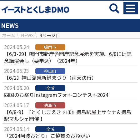
NEWS
ホーム
NEWS
4ページ目
2024.05.24
鳴門市
【6/3-29】鳴門市新庁舎開庁記念展示を実施。6/8には記
念講演会も（要申込）（2024年）
2024.05.23
神山町
【6/2】神山温泉新緑まつり（雨天決行）
2024.05.20
全域
四国のお祭りInstagramフォトコンテスト2024
2024.05.17
徳島市
【6/8-9】『とくしまえきすぽ』徳島駅屋上サウナ＆徳島
駅マルシェ開催！
2024.05.14
全域
「2024阿波おどり」ご協賛のおねがい