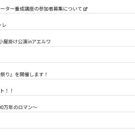
ポーター養成講座の参加者募集について
ーレ
 小屋掛け公演inアエルワ
居祭り』を開催します！
ト！！
00万年のロマン～