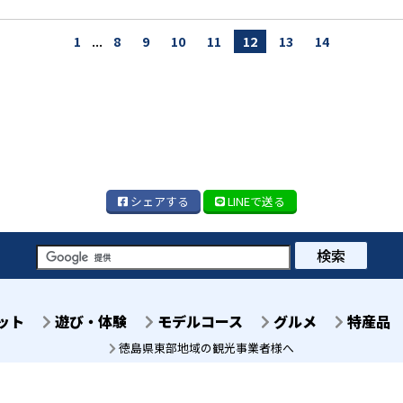
...
1
8
9
10
11
12
13
14
シェア
する
LINE
で送る
検索
ット
遊び・体験
モデルコース
グルメ
特産品
徳島県東部地域の観光事業者様へ