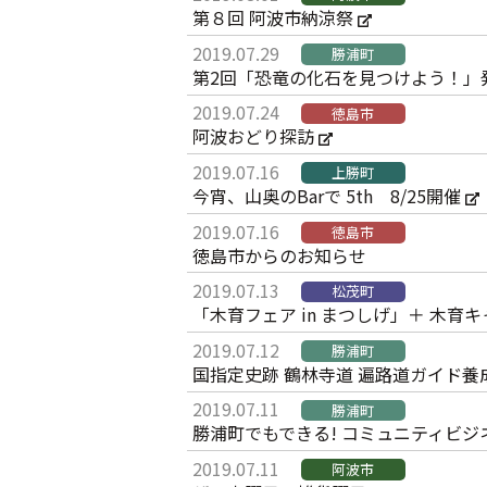
第８回 阿波市納涼祭
2019.07.29
勝浦町
第2回「恐竜の化石を見つけよう！」
2019.07.24
徳島市
阿波おどり探訪
2019.07.16
上勝町
今宵、山奥のBarで 5th 8/25開催
2019.07.16
徳島市
徳島市からのお知らせ
2019.07.13
松茂町
「木育フェア in まつしげ」＋ 木育キャラバン
2019.07.12
勝浦町
国指定史跡 鶴林寺道 遍路道ガイド養
2019.07.11
勝浦町
勝浦町でもできる! コミュニティビ
2019.07.11
阿波市