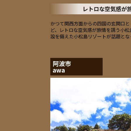
レトロな空気感が
かつて関西方面からの四国の玄関口と
ど、レトロな空気感が旅情を誘う小松
設を備えた小松島リゾートが話題とな
阿波市
awa