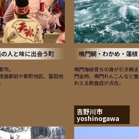
派の人と味に出会う町
鳴門鯛・わかめ・蓮根
都市。
鳴門海峡育ちの身が引き締ま
徳島駅前や新町地区、富田地
門金時、鳴門れんこんなど食
。
わえる飲食店が点在。
吉野川市
yoshinogawa