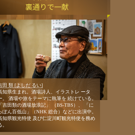
裏通りで一献
吉田 類 [よしだ るい]
高知県生まれ。酒場詩人、イラストレ ータ
ー。 酒場や旅をテーマに執筆を 続けている。
「吉田類の酒場放浪記」 （BS-TBS）、 「に
っぽん百低山」（NHK 総合）などに出演中。
高知県観光特使 及び仁淀川町観光特使を務め
る。