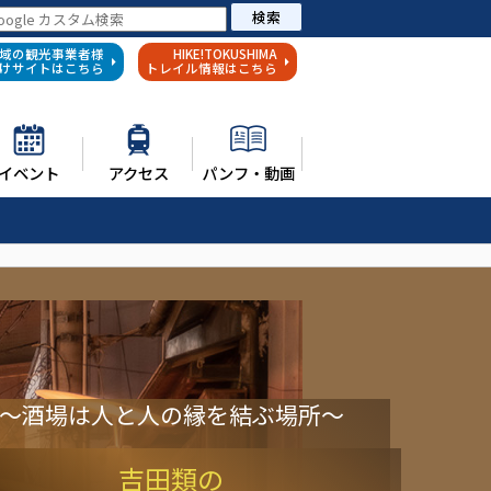
検索
域の観光事業者様
HIKE!TOKUSHIMA
けサイトはこちら
トレイル情報はこちら
イベント
アクセス
パンフ・動画
～酒場は人と人の縁を結ぶ場所～
吉田類の