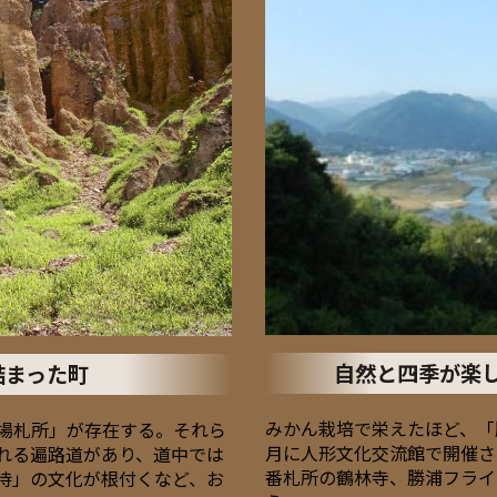
自然と四季が楽
詰まった町
みかん栽培で栄えたほど、「
場札所」が存在する。それら
月に人形文化交流館で開催さ
れる遍路道があり、道中では
番札所の鶴林寺、勝浦フライ
待」の文化が根付くなど、お