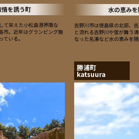
旅情を誘う町
水の恵みを
して栄えた小松島港界隈な
吉野川市は徳島県の北部、吉
島市。近年はグランピング施
と流れる吉野川や蛍が舞う清
っている。
なった名瀑など水の恵みを随
勝浦町
katsuura