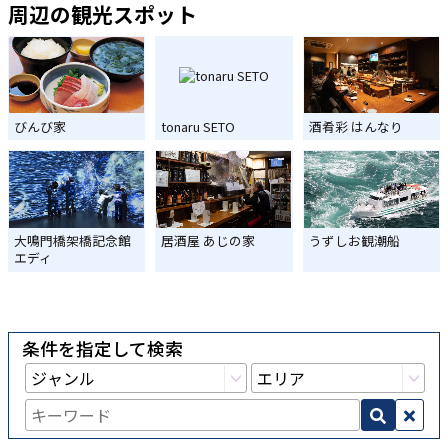
周辺の観光スポット
びんび家
tonaru SETO
酒肴彩 はんなり
大鳴門橋架橋記念館
居酒屋 あじの家
うずしお観潮船
エディ
条件を指定して検索