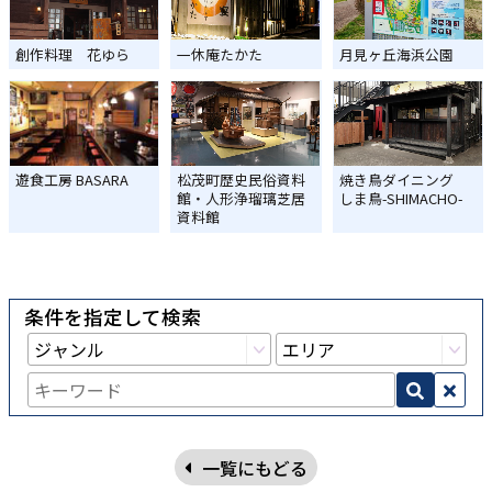
創作料理 花ゆら
一休庵たかた
月見ヶ丘海浜公園
遊食工房 BASARA
松茂町歴史民俗資料
焼き鳥ダイニング
館・人形浄瑠璃芝居
しま鳥-SHIMACHO-
資料館
条件を指定して検索
一覧にもどる