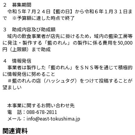
２ 募集期間
令和５年７月２４日【藍の日】から令和６年１月３１日ま
で ※予算額に達した時点で終了
３ 助成内容及び助成額
域内の飲食事業者が店先に掛けるため，域内の藍染工房等
に発注・製作する「藍のれん」の製作に係る費用を50,000
円（上限額）まで助成
４ 情報発信
事業者は製作した「藍のれん」をＳＮＳ等を通じて積極的
に情報発信に努めること
＃藍のれんの店（ハッシュタグ）をつけて投稿することが
望ましい
本事業に関するお問い合わせ先
電 話：088-678-2811
メール：info@east-tokushima.jp
関連資料