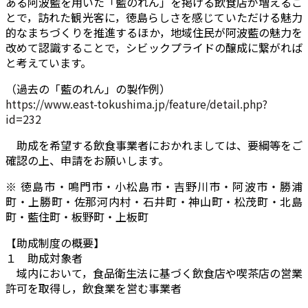
ある阿波藍を用いた「藍のれん」を掲げる飲食店が増えるこ
とで，訪れた観光客に，徳島らしさを感じていただける魅力
的なまちづくりを推進するほか，地域住民が阿波藍の魅力を
改めて認識することで，シビックプライドの醸成に繋がれば
と考えています。
（過去の「藍のれん」の製作例）
https://www.east-tokushima.jp/feature/detail.php?
id=232
助成を希望する飲食事業者におかれましては、要綱等をご
確認の上、申請をお願いします。
※ 徳島市・鳴門市・小松島市・吉野川市・阿波市・勝浦
町・上勝町・佐那河内村・石井町・神山町・松茂町・北島
町・藍住町・板野町・上板町
【助成制度の概要】
１ 助成対象者
域内において，食品衛生法に基づく飲食店や喫茶店の営業
許可を取得し，飲食業を営む事業者