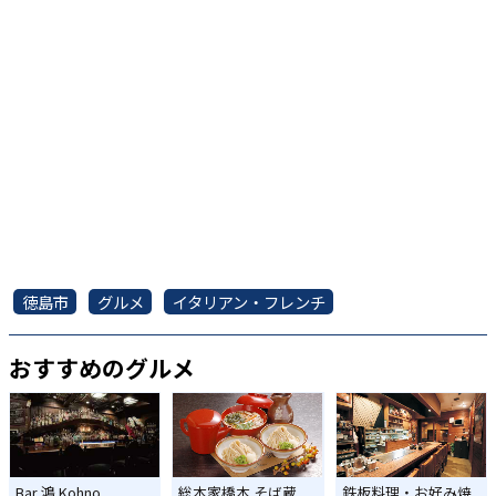
徳島市
グルメ
イタリアン・フレンチ
おすすめのグルメ
Bar 鴻 Kohno
総本家橋本 そば蔵
鉄板料理・お好み焼