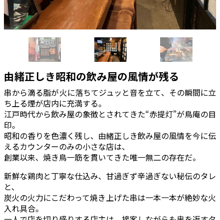
由緒正しき昭和の飲み屋の風情が残る
串から滴る脂が火に落ちてジュッと音を立て、その瞬間に立
ち上る煙が店内に充満する。
江戸時代から飲み屋の象徴とされてきた“赤提灯”が鳥庵の目
印。
昭和の香りを色濃く残し、由緒正しき飲み屋の風情を今に伝
えるカウンターのみの小さな店は、
創業以来、焼き鳥一筋を貫いてきた唯一無二の存在だ。
新鮮な鶏肉と丁寧な仕込み、甘過ぎず辛過ぎない秘伝のタレ
と、
炭火の火力にこだわって焼き上げた串は一本一本が絶妙な火
入れ具合。
一人で店を切り盛りする店主は、接客しながらも串を返すタ