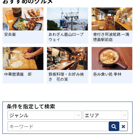
おすすめのグルメ
安兵衛
あわぎん眉山ロープ
骨付き阿波尾鶏 一鴻
ウェイ
徳島駅前店
中華居酒屋 邱
鉄板料理・お好み焼
呑み食い処 季林
き 花の実
条件を指定して検索