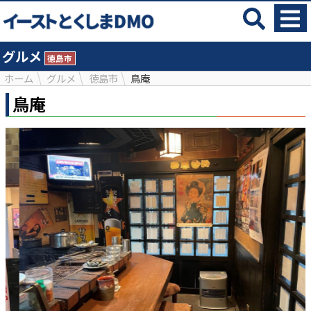
グルメ
徳島市
ホーム
グルメ
徳島市
鳥庵
鳥庵