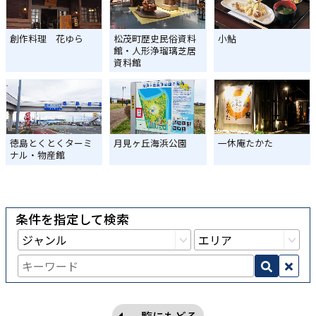
創作料理 花ゆら
松茂町歴史民俗資料
小鮎
館・人形浄瑠璃芝居
資料館
徳島とくとくターミ
月見ヶ丘海浜公園
一休庵たかた
ナル・物産館
条件を指定して検索
一覧にもどる