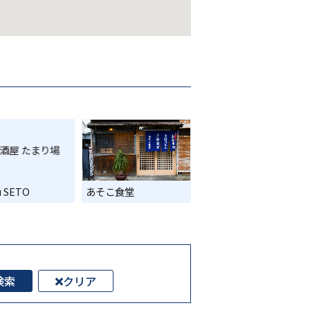
u SETO
あそこ食堂
検索
クリア