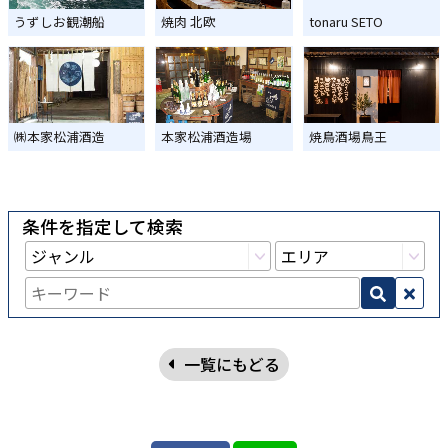
うずしお観潮船
焼肉 北欧
tonaru SETO
㈱本家松浦酒造
本家松浦酒造場
焼鳥酒場鳥王
条件を指定して検索
一覧にもどる