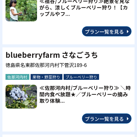
≪祖谷/ブルーベリー狩り≫絶景を見な
がら、涼しくブルーベリー狩り！【カ
ップルやフ...
プラン一覧を見る
blueberryfarm さなごうち
徳島県名東郡佐那河内村下菅沢189-6
佐那河内村
果物・野菜狩り
ブルーベリー狩り
≪佐那河内村/ブルーベリー狩り≫ ＼時
間内食べ放題★／ブルーベリーの摘み
取り体験...
プラン一覧を見る