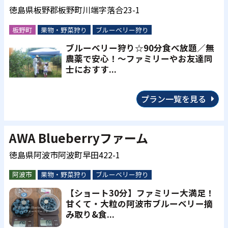
徳島県板野郡板野町川端字落合23-1
板野町
果物・野菜狩り
ブルーベリー狩り
ブルーベリー狩り☆90分食べ放題／無
農薬で安心！～ファミリーやお友達同
士におすす...
プラン一覧を見る
AWA Blueberryファーム
徳島県阿波市阿波町早田422-1
阿波市
果物・野菜狩り
ブルーベリー狩り
【ショート30分】ファミリー大満足！
甘くて・大粒の阿波市ブルーベリー摘
み取り&食...