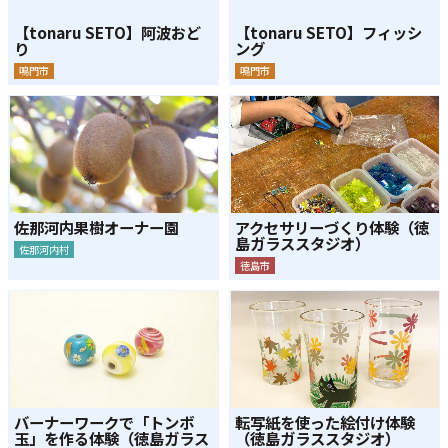
【tonaru SETO】阿波おど
【tonaru SETO】フィッシ
り
ング
鳴門市
鳴門市
佐那河内果樹オーナー園
アクセサリーづくり体験（徳
島ガラススタジオ）
佐那河内村
徳島市
バーナーワークで「トンボ
転写紙を使った絵付け体験
玉」を作る体験（徳島ガラス
（徳島ガラススタジオ）