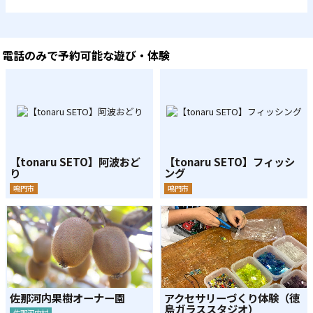
電話のみで予約可能な遊び・体験
【tonaru SETO】阿波おど
【tonaru SETO】フィッシ
り
ング
鳴門市
鳴門市
佐那河内果樹オーナー園
アクセサリーづくり体験（徳
島ガラススタジオ）
佐那河内村