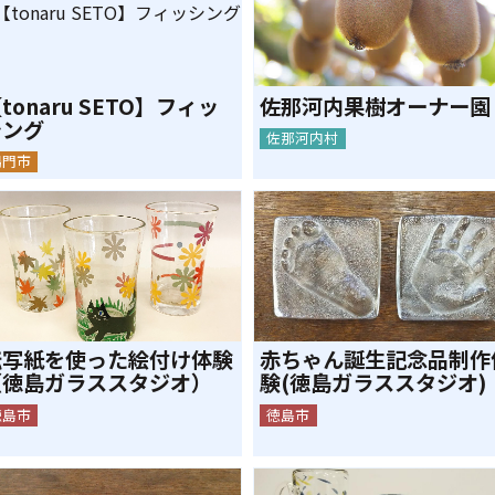
tonaru SETO】フィッ
佐那河内果樹オーナー園
シング
佐那河内村
鳴門市
転写紙を使った絵付け体験
赤ちゃん誕生記念品制作
（徳島ガラススタジオ）
験(徳島ガラススタジオ)
徳島市
徳島市