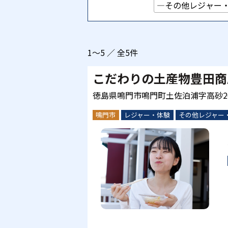
1～5 ／ 全5件
こだわりの土産物豊田商
徳島県鳴門市鳴門町土佐泊浦字高砂2
鳴門市
レジャー・体験
その他レジャー