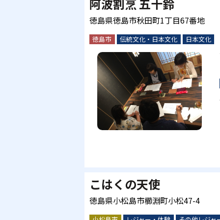
阿波割烹 五十鈴
徳島県徳島市秋田町1丁目67番地
徳島市
伝統文化・日本文化
日本文化
こはくの天使
徳島県小松島市櫛淵町小松47-4
小松島市
レジャー・体験
その他レジャ