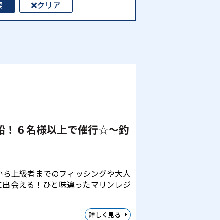
索
クリア
船！６名様以上で催行☆～釣
から上級者までのフィッシングや大人
に出会える！ひと味違ったマリンレジ
詳しく見る