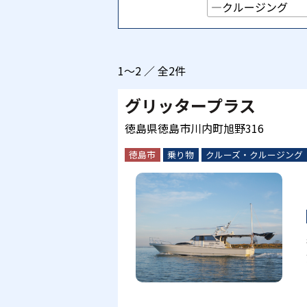
1～2 ／ 全2件
グリッタープラス
徳島県徳島市川内町旭野316
徳島市
乗り物
クルーズ・クルージング