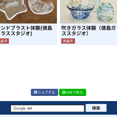
サンドブラスト体験(徳島
吹きガラス体験（徳島ガ
ガラススタジオ)
ススタジオ）
徳島市
徳島市
シェア
する
LINE
で送る
検索