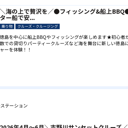
＼海の上で贅沢を／●フィッシング&船上BBQ
ター船で安...
乗り物
クルーズ・クルージング
徳島を中心に船上BBQやフィッシングが楽しめます★初心者
数での貸切りパーティークルーズなど海を舞台に新しい徳島
ャーを体験！！
光ステーション
2026年4月～6月＼吉野川サンセットクルーズ