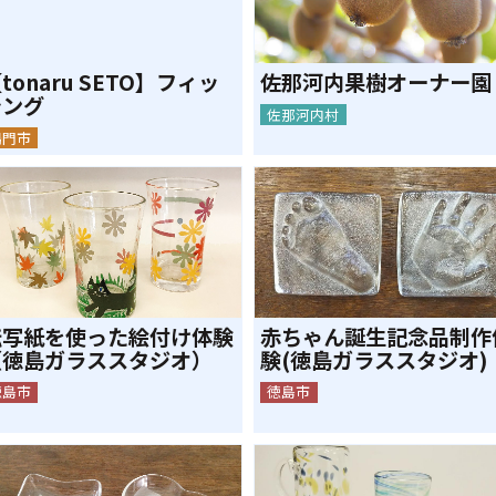
tonaru SETO】フィッ
佐那河内果樹オーナー園
シング
佐那河内村
鳴門市
転写紙を使った絵付け体験
赤ちゃん誕生記念品制作
（徳島ガラススタジオ）
験(徳島ガラススタジオ)
徳島市
徳島市