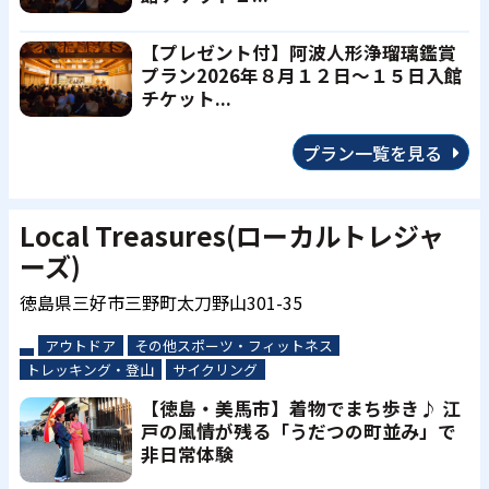
【プレゼント付】阿波人形浄瑠璃鑑賞
プラン2026年８月１２日～１５日入館
チケット...
プラン一覧を見る
Local Treasures(ローカルトレジャ
ーズ)
徳島県三好市三野町太刀野山301-35
アウトドア
その他スポーツ・フィットネス
トレッキング・登山
サイクリング
【徳島・美馬市】着物でまち歩き♪ 江
戸の風情が残る「うだつの町並み」で
非日常体験