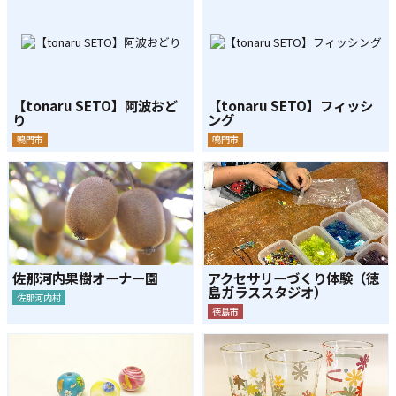
【tonaru SETO】阿波おど
【tonaru SETO】フィッシ
り
ング
鳴門市
鳴門市
佐那河内果樹オーナー園
アクセサリーづくり体験（徳
島ガラススタジオ）
佐那河内村
徳島市