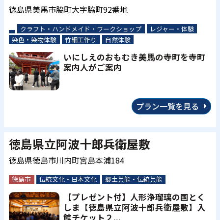
徳島県美馬市脇町大字脇町92番地
クラフト・ハンドメイド・ワークショップ
レジャー・体験
染色・染物体験
竹細工作り
自然体験
いにしえのおもむき美馬の寺町を寺町
案内人がご案内
プラン一覧を見る
徳島県立阿波十郎兵衛屋敷
徳島県徳島市川内町宮島本浦184
徳島市
伝統文化・日本文化
郷土芸能・伝統芸能
【プレゼント付】人形浄瑠璃の国とく
しま【徳島県立阿波十郎兵衛屋敷】入
館チケット２...