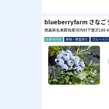
blueberryfarm さな
徳島県名東郡佐那河内村下菅沢189-6
佐那河内村
果物・野菜狩り
ブルーベリ