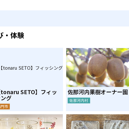
び・体験
tonaru SETO】フィッ
佐那河内果樹オーナー園
シング
佐那河内村
鳴門市