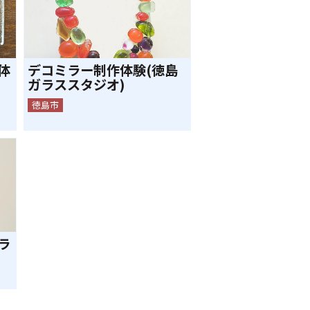
体
デコミラー制作体験(徳島
ガラススタジオ)
徳島市
ラ