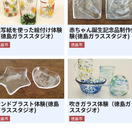
転写紙を使った絵付け体験
赤ちゃん誕生記念品制作
（徳島ガラススタジオ）
験(徳島ガラススタジオ)
徳島市
徳島市
サンドブラスト体験(徳島
吹きガラス体験（徳島ガ
ガラススタジオ)
ススタジオ）
徳島市
徳島市