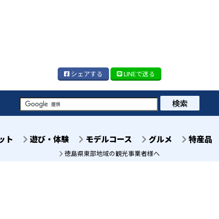
シェア
する
LINE
で送る
検索
ット
遊び・体験
モデルコース
グルメ
特産品
徳島県東部地域の観光事業者様へ
徳島県徳島市八百屋町2丁
徳島センタービル7階
TEL 088-678-2811