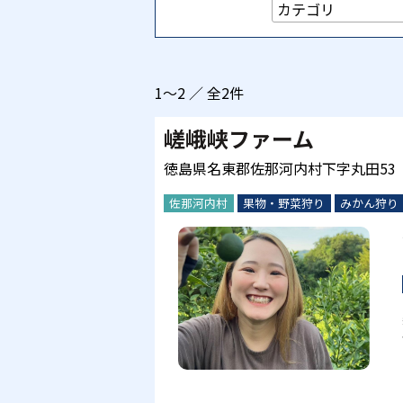
1～2 ／ 全2件
嵯峨峡ファーム
徳島県名東郡佐那河内村下字丸田53
佐那河内村
果物・野菜狩り
みかん狩り