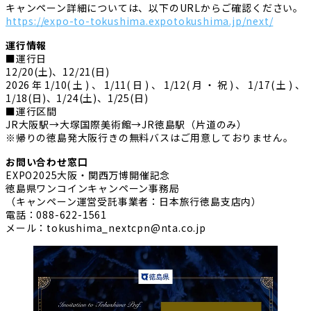
キャンペーン詳細については、以下のURLからご確認ください。
https://expo-to-tokushima.expotokushima.jp/next/
運行情報
■運行日
12/20(土)、12/21(日)
2026年1/10(土)、1/11(日)、1/12(月・祝)、1/17(土)、
1/18(日)、1/24(土)、1/25(日)
■運行区間
JR大阪駅→大塚国際美術館→JR徳島駅（片道のみ）
※帰りの徳島発大阪行きの無料バスはご用意しておりません。
お問い合わせ窓口
EXPO2025大阪・関西万博開催記念
徳島県ワンコインキャンペーン事務局
（キャンペーン運営受託事業者：日本旅行徳島支店内）
電話：088-622-1561
メール：tokushima_nextcpn@nta.co.jp