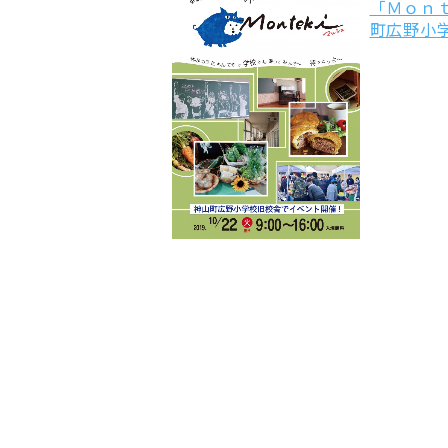
「Ｍｏｎｔｅ
町広野小学