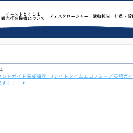
イーストとくしま
ディスクロージャー
活動報告
社員・賛
観光推進機構について
24
ウンドガイド養成講座」(ナイトタイムエコノミー／英語ガイ
ます！！！