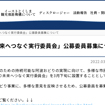
イーストとくしま
ディスクロージャー
活動報告
社員・賛
観光推進機構について
へつなぐ実行委員会」公募委員募集について
来へつなぐ実行委員会」公募委員募集に
2022.03
のための持続可能な阿波おどりの実現に向けて、多様な市
り未来へつなぐ実行委員会」を3月下旬に設置することとし
どり事業に、多様な意見を反映させるため、公募委員を募
ご覧ください。↓↓
ushima.jp/kankou/awaodori/awaodorikoubo.html