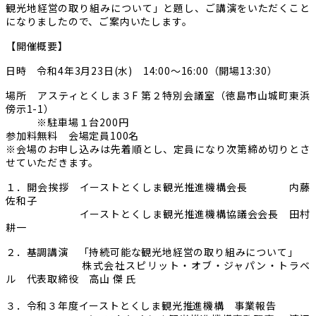
観光地経営の取り組みについて」と題し、ご講演をいただくこと
になりましたので、ご案内いたします。
【開催概要】
日時 令和4年3月23日(水) 14:00～16:00（開場13:30）
場所 アスティとくしま３F 第２特別会議室（徳島市山城町東浜
傍示1-1）
※駐車場１台200円
参加料無料 会場定員100名
※会場のお申し込みは先着順とし、定員になり次第締め切りとさ
せていただきます。
１．開会挨拶 イーストとくしま観光推進機構会長 内藤
佐和子
イーストとくしま観光推進機構協議会会長 田村
耕一
２．基調講演 「持続可能な観光地経営の取り組みについて」
株式会社スピリット・オブ・ジャパン・トラベ
ル 代表取締役 高山 傑 氏
３．令和３年度イーストとくしま観光推進機構 事業報告