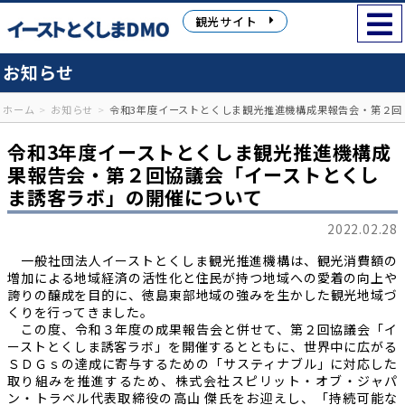
観光サイト
お知らせ
ホーム
お知らせ
令和3年度イーストとくしま観光推進機構成果報告会・第２回
令和3年度イーストとくしま観光推進機構成
果報告会・第２回協議会「イーストとくし
ま誘客ラボ」の開催について
2022.02.28
一般社団法人イーストとくしま観光推進機構は、観光消費額の
増加による地域経済の活性化と住民が持つ地域への愛着の向上や
誇りの醸成を目的に、徳島東部地域の強みを生かした観光地域づ
くりを行ってきました。
この度、令和３年度の成果報告会と併せて、第２回協議会「イ
ーストとくしま誘客ラボ」を開催するとともに、世界中に広がる
ＳＤＧｓの達成に寄与するための「サスティナブル」に対応した
取り組みを推進するため、株式会社スピリット・オブ・ジャパ
ン・トラベル代表取締役の高山 傑氏をお迎えし、「持続可能な