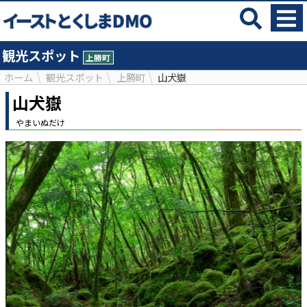
観光スポット
上勝町
ホーム
観光スポット
上勝町
山犬嶽
山犬嶽
やまいぬだけ