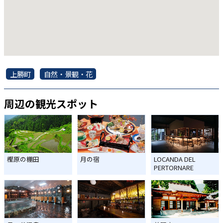
上勝町
自然・景観・花
周辺の観光スポット
樫原の棚田
月の宿
LOCANDA DEL
PERTORNARE