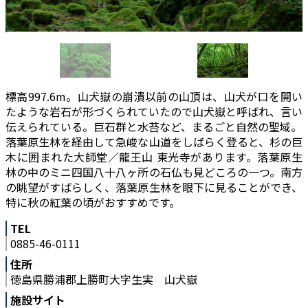
標高997.6m。山犬嶽の崩潰以前の山頂は、山犬が口を開い
たような岩石が形づくられていたので山犬嶽と呼ばれ、言い
伝えられている。巨石群と水苔など、まるごと自然の聖域。
落葉原生林を経由して急峻な山道をしばらく登ると、杉の巨
木に囲まれた大師堂／龍王山 東光寺があります。落葉原生
林の中のミニ四国八十八ヶ所の石仏も見どころの一つ。南方
の眺望がすばらしく、落葉原生林を眼下に見ることができ、
特に秋の紅葉の頃がおすすめです。
TEL
0885-46-0111
住所
徳島県勝浦郡上勝町大字生実 山犬嶽
施設サイト