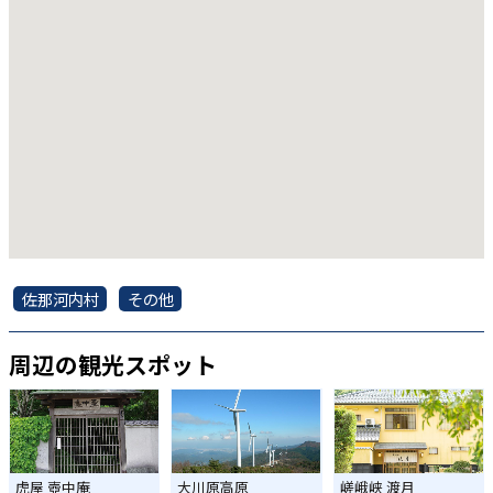
佐那河内村
その他
周辺の観光スポット
虎屋 壺中庵
大川原高原
嵯峨峡 渡月