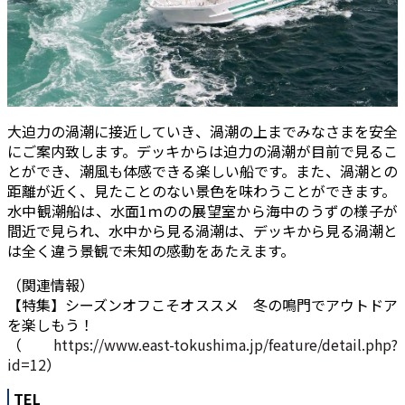
大迫力の渦潮に接近していき、渦潮の上までみなさまを安全
にご案内致します。デッキからは迫力の渦潮が目前で見るこ
とができ、潮風も体感できる楽しい船です。また、渦潮との
距離が近く、見たことのない景色を味わうことができます。
水中観潮船は、水面1ｍのの展望室から海中のうずの様子が
間近で見られ、水中から見る渦潮は、デッキから見る渦潮と
は全く違う景観で未知の感動をあたえます。
（関連情報）
【特集】シーズンオフこそオススメ 冬の鳴門でアウトドア
を楽しもう！
（
https://www.east-tokushima.jp/feature/detail.php?
id=12
）
TEL