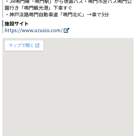
・JR鳴門線「鳴門駅」から徳島バス・鳴門市営バス鳴門公
園行き「鳴門観光港」下車すぐ
・神戸淡路鳴門自動車道「鳴門北IC」→車で5分
施設サイト
https://www.uzusio.com/