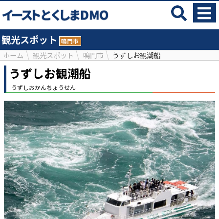
観光スポット
鳴門市
ホーム
観光スポット
鳴門市
うずしお観潮船
うずしお観潮船
うずしおかんちょうせん