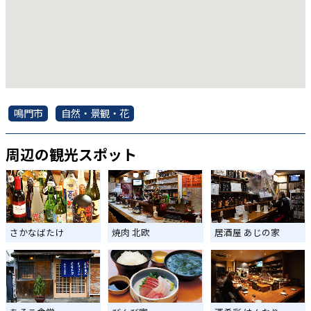
鳴門市
自然・景観・花
周辺の観光スポット
さかなばたけ
焼肉 北欧
居酒屋 あじの家