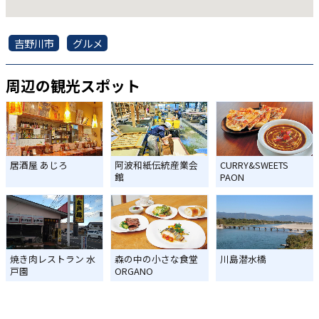
吉野川市
グルメ
周辺の観光スポット
居酒屋 あじろ
阿波和紙伝統産業会
CURRY&SWEETS
館
PAON
焼き肉レストラン 水
森の中の小さな食堂
川島潜水橋
戸園
ORGANO