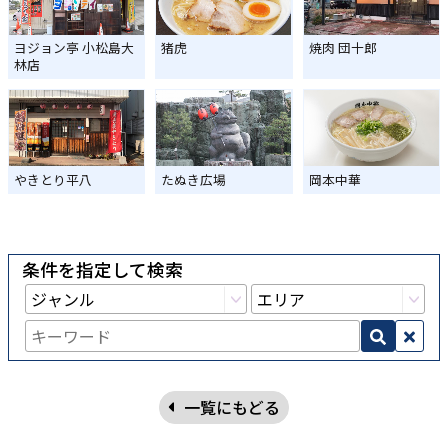
ヨジョン亭 小松島大
猪虎
焼肉 団十郎
林店
やきとり平八
たぬき広場
岡本中華
条件を指定して検索
一覧にもどる