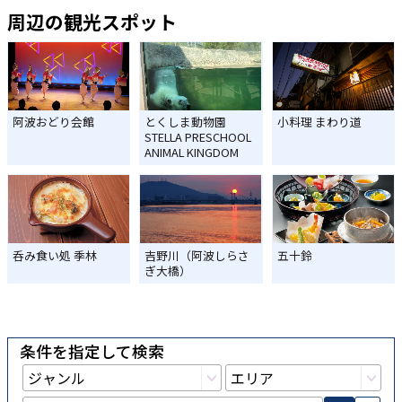
周辺の観光スポット
阿波おどり会館
とくしま動物園
小料理 まわり道
STELLA PRESCHOOL
ANIMAL KINGDOM
呑み食い処 季林
吉野川（阿波しらさ
五十鈴
ぎ大橋）
条件を指定して検索