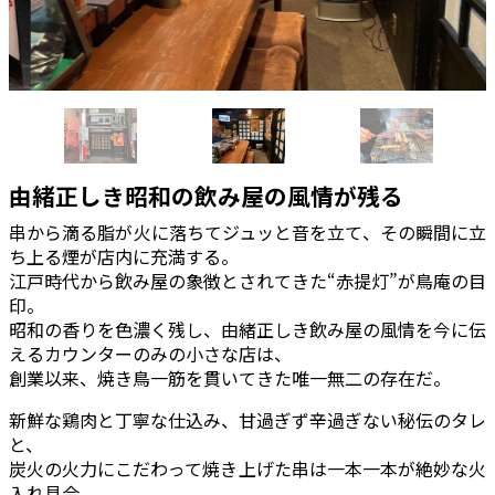
由緒正しき昭和の飲み屋の風情が残る
串から滴る脂が火に落ちてジュッと音を立て、その瞬間に立
ち上る煙が店内に充満する。
江戸時代から飲み屋の象徴とされてきた“赤提灯”が鳥庵の目
印。
昭和の香りを色濃く残し、由緒正しき飲み屋の風情を今に伝
えるカウンターのみの小さな店は、
創業以来、焼き鳥一筋を貫いてきた唯一無二の存在だ。
新鮮な鶏肉と丁寧な仕込み、甘過ぎず辛過ぎない秘伝のタレ
と、
炭火の火力にこだわって焼き上げた串は一本一本が絶妙な火
入れ具合。