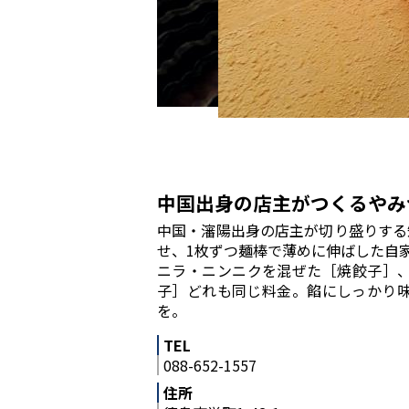
中国出身の店主がつくるやみ
中国・瀋陽出身の店主が切り盛りする
せ、1枚ずつ麺棒で薄めに伸ばした自
ニラ・ニンニクを混ぜた［焼餃子］
子］どれも同じ料金。餡にしっかり
を。
TEL
088-652-1557
住所