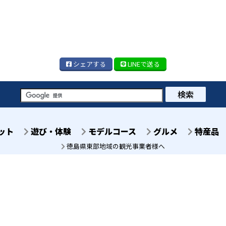
シェア
する
LINE
で送る
検索
ット
遊び・体験
モデルコース
グルメ
特産品
徳島県東部地域の観光事業者様へ
徳島県徳島市八百屋町2丁
徳島センタービル7階
TEL 088-678-2811
© 一般社団法人 イーストとくしま観光推進機構