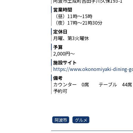
阿波市土成町吉田字川久保193-1
営業時間
（昼）11時～15時
（夜）17時～21時30分
定休日
月曜、第3火曜休
予算
2,000円～
施設サイト
https://www.okonomiyaki-dining-go
備考
カウンター 0席 テーブル 44席
予約可
阿波市
グルメ