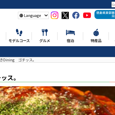
徳島県東部圏
Language
向
モデルコース
グルメ
宿泊
特産品
きDining ゴチッス。
チッス。