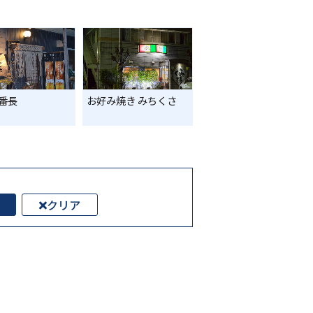
番長
お好み焼き みちくさ
クリア