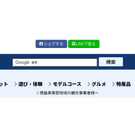
シェア
する
LINE
で送る
検索
ット
遊び・体験
モデルコース
グルメ
特産品
徳島県東部地域の観光事業者様へ
徳島県徳島市八百屋町2丁
徳島センタービル7階
TEL 088-678-2811