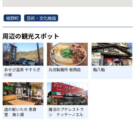
板野町
芸術・文化施設
周辺の観光スポット
あせび温泉 やすらぎ
丸池製麺所 板西店
鮨八鮨
の郷
道の駅いたの 恵食
魔法のプチレストラ
堂 海と畑
ン ナッチーノエル