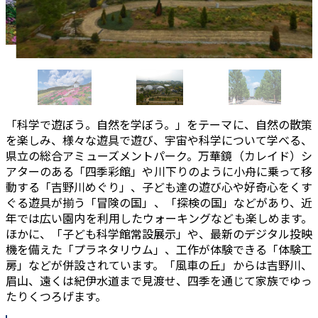
「科学で遊ぼう。自然を学ぼう。」をテーマに、自然の散策
を楽しみ、様々な遊具で遊び、宇宙や科学について学べる、
県立の総合アミューズメントパーク。万華鏡（カレイド）シ
アターのある「四季彩館」や川下りのように小舟に乗って移
動する「吉野川めぐり」、子ども達の遊び心や好奇心をくす
ぐる遊具が揃う「冒険の国」、「探検の国」などがあり、近
年では広い園内を利用したウォーキングなども楽しめます。
ほかに、「子ども科学館常設展示」や、最新のデジタル投映
機を備えた「プラネタリウム」、工作が体験できる「体験工
房」などが併設されています。「風車の丘」からは吉野川、
眉山、遠くは紀伊水道まで見渡せ、四季を通じて家族でゆっ
たりくつろげます。