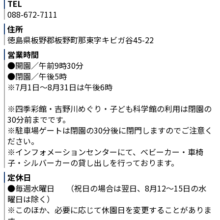
TEL
088-672-7111
住所
徳島県板野郡板野町那東字キビガ谷45-22
営業時間
●開園／午前9時30分
●閉園／午後5時
※7月1日～8月31日は午後6時
※四季彩館・吉野川めぐり・子ども科学館の利用は閉園の
30分前までです。
※駐車場ゲートは閉園の30分後に閉門しますのでご注意く
ださい。
※インフォメーションセンターにて、べビーカー・車椅
子・シルバーカーの貸し出しを行っております。
定休日
●毎週水曜日 （祝日の場合は翌日、8月12～15日の水
曜日は除く）
※このほか、必要に応じて休園日を変更することがありま