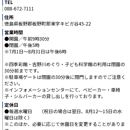
TEL
088-672-7111
住所
徳島県板野郡板野町那東字キビガ谷45-22
営業時間
●開園／午前9時30分
●閉園／午後5時
※7月1日～8月31日は午後6時
※四季彩館・吉野川めぐり・子ども科学館の利用は閉園の
30分前までです。
※駐車場ゲートは閉園の30分後に閉門しますのでご注意く
ださい。
※インフォメーションセンターにて、べビーカー・車椅
子・シルバーカーの貸し出しを行っております。
定休日
●毎週水曜日 （祝日の場合は翌日、8月12～15日の水
曜日は除く）
※このほか、必要に応じて休園日を変更することがありま