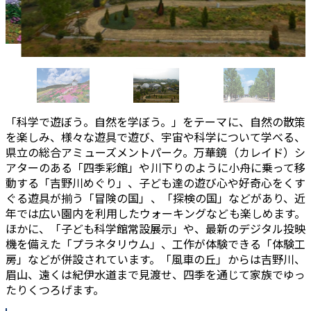
「科学で遊ぼう。自然を学ぼう。」をテーマに、自然の散策
を楽しみ、様々な遊具で遊び、宇宙や科学について学べる、
県立の総合アミューズメントパーク。万華鏡（カレイド）シ
アターのある「四季彩館」や川下りのように小舟に乗って移
動する「吉野川めぐり」、子ども達の遊び心や好奇心をくす
ぐる遊具が揃う「冒険の国」、「探検の国」などがあり、近
年では広い園内を利用したウォーキングなども楽しめます。
ほかに、「子ども科学館常設展示」や、最新のデジタル投映
機を備えた「プラネタリウム」、工作が体験できる「体験工
房」などが併設されています。「風車の丘」からは吉野川、
眉山、遠くは紀伊水道まで見渡せ、四季を通じて家族でゆっ
たりくつろげます。