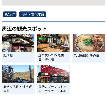
板野町
芸術・文化施設
周辺の観光スポット
鮨八鮨
道の駅いたの 恵食
丸池製麺所 板西店
堂 海と畑
あせび温泉 やすらぎ
魔法のプチレストラ
の郷
ン ナッチーノエル