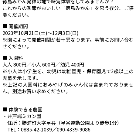
徳島みかん発祥の地で味覚体験をしてみませんか？
これからの季節がおいしい「徳島みかん」を思う存分、ご堪
能ください。
■ 開催期間
2023年10月21日(土)～12月3日(日)
※園によって開催期間が若干異なります。事前にお問い合わ
せください。
■ 入園料
大人 800円／小人 600円／幼児 400円
※小人は小学生を、幼児は幼稚園児・保育園児で3歳以上の
児童を示します。
※上記の入園料におみやげのみかん代は含まれておりませ
ん。別途お買い求めください。
■ 体験できる農園
・井戸端ミカン園
住所：勝浦町大字星谷（星谷運動公園より徒歩1分）
TEL：0885-42-1039／090-4339-9086