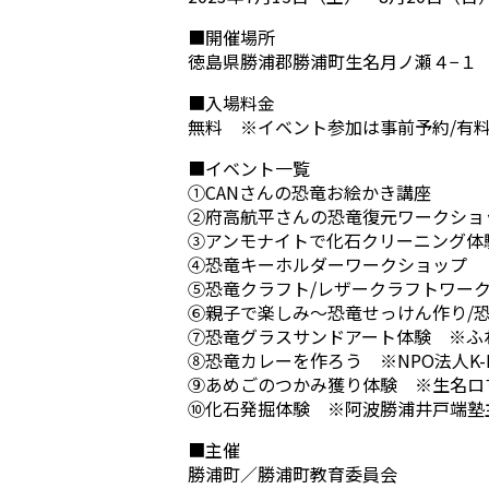
■開催場所
徳島県勝浦郡勝浦町生名月ノ瀬４−１
■入場料金
無料 ※イベント参加は事前予約/有
■イベント一覧
①CANさんの恐竜お絵かき講座
②府高航平さんの恐竜復元ワークショ
③アンモナイトで化石クリーニング体
④恐竜キーホルダーワークショップ
⑤恐竜クラフト/レザークラフトワー
⑥親子で楽しみ～恐竜せっけん作り/
⑦恐竜グラスサンドアート体験 ※ふ
⑧恐竜カレーを作ろう ※NPO法人K-Fr
⑨あめごのつかみ獲り体験 ※生名ロ
⑩化石発掘体験 ※阿波勝浦井戸端塾
■主催
勝浦町／勝浦町教育委員会