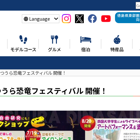
徳島県東部圏
Language
向
モデルコース
グルメ
宿泊
特産品
波かつうら恐竜フェスティバル 開催！
かつうら恐竜フェスティバル 開催！