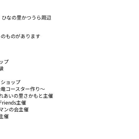
 ひなの里かつうら周辺
料のものがあります
ップ
験
クショップ
恐竜コースター作り～
れあいの里さかもと主催
iends主催
マンの会主催
主催