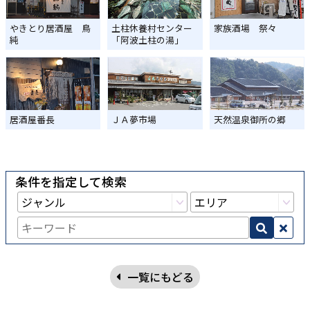
やきとり居酒屋 鳥
土柱休養村センター
家族酒場 祭々
純
「阿波土柱の湯」
居酒屋番長
ＪＡ夢市場
天然温泉御所の郷
条件を指定して検索
一覧にもどる